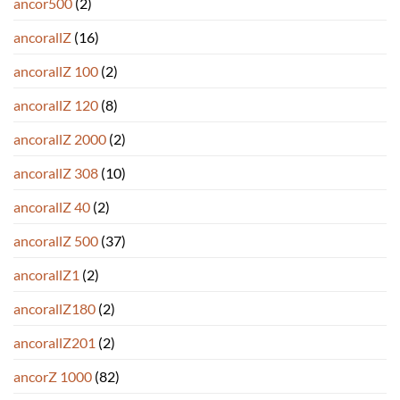
ancor500
(2)
ancorallZ
(16)
ancorallZ 100
(2)
ancorallZ 120
(8)
ancorallZ 2000
(2)
ancorallZ 308
(10)
ancorallZ 40
(2)
ancorallZ 500
(37)
ancorallZ1
(2)
ancorallZ180
(2)
ancorallZ201
(2)
ancorZ 1000
(82)