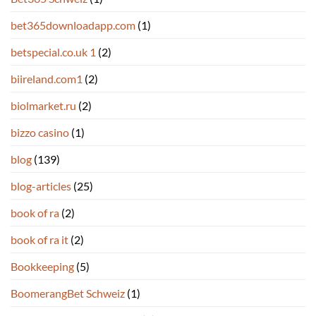
bet365downloadapp.com
(1)
betspecial.co.uk 1
(2)
biireland.com1
(2)
biolmarket.ru
(2)
bizzo casino
(1)
blog
(139)
blog-articles
(25)
book of ra
(2)
book of ra it
(2)
Bookkeeping
(5)
BoomerangBet Schweiz
(1)