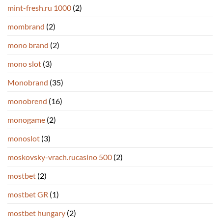
mint-fresh.ru 1000
(2)
mombrand
(2)
mono brand
(2)
mono slot
(3)
Monobrand
(35)
monobrend
(16)
monogame
(2)
monoslot
(3)
moskovsky-vrach.rucasino 500
(2)
mostbet
(2)
mostbet GR
(1)
mostbet hungary
(2)