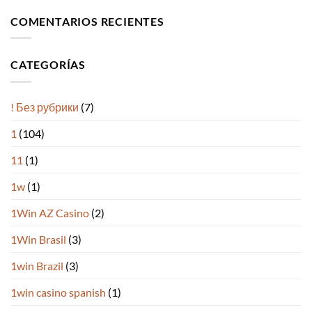
COMENTARIOS RECIENTES
CATEGORÍAS
! Без рубрики
(7)
1
(104)
11
(1)
1w
(1)
1Win AZ Casino
(2)
1Win Brasil
(3)
1win Brazil
(3)
1win casino spanish
(1)