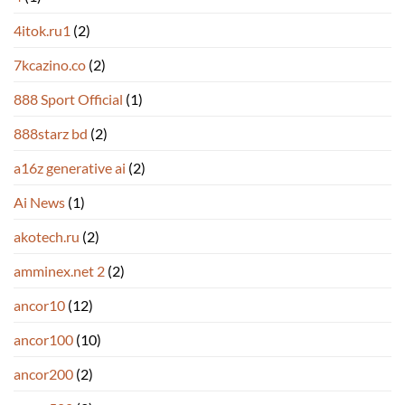
4itok.ru1
(2)
7kcazino.co
(2)
888 Sport Official
(1)
888starz bd
(2)
a16z generative ai
(2)
Ai News
(1)
akotech.ru
(2)
amminex.net 2
(2)
ancor10
(12)
ancor100
(10)
ancor200
(2)