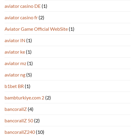
aviator casino DE
(1)
aviator casino fr
(2)
Aviator Game Official WebSite
(1)
aviator IN
(1)
aviator ke
(1)
aviator mz
(1)
aviator ng
(5)
b1bet BR
(1)
bambturkiye.com 2
(2)
bancorallZ
(4)
bancorallZ 50
(2)
bancorallZ240
(10)