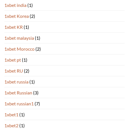
1xbet india
(1)
1xbet Korea
(2)
1xbet KR
(1)
1xbet malaysia
(1)
1xbet Morocco
(2)
1xbet pt
(1)
1xbet RU
(2)
1xbet russia
(1)
1xbet Russian
(3)
1xbet russian1
(7)
1xbet1
(1)
1xbet2
(1)