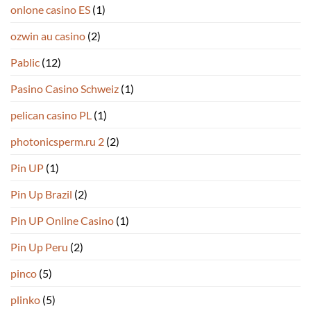
onlone casino ES
(1)
ozwin au casino
(2)
Pablic
(12)
Pasino Casino Schweiz
(1)
pelican casino PL
(1)
photonicsperm.ru 2
(2)
Pin UP
(1)
Pin Up Brazil
(2)
Pin UP Online Casino
(1)
Pin Up Peru
(2)
pinco
(5)
plinko
(5)