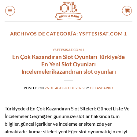
Saltar
al
contenido
ARCHIVOS DE CATEGORÍA:
YSFTESISAT.COM 1
YSFTESISAT.COM 1
En Çok Kazandıran Slot Oyunları Türkiye’de
En Yeni Slot Oyunları
İncelemelerikazandıran slot oyunları
POSTED ON
26 DE AGOSTO DE 2025
BY
OLLASBARRO
Türkiyedeki En Çok Kazandıran Slot Siteleri: Güncel Liste Ve
İncelemeler Geçmişten günümüze slotlar hakkında tüm
bilgiler, güncel içerikler ve incelemeler sitemizde yer
almaktadır. kumar siteleri yeni Eğer slot oynamak için en iyi