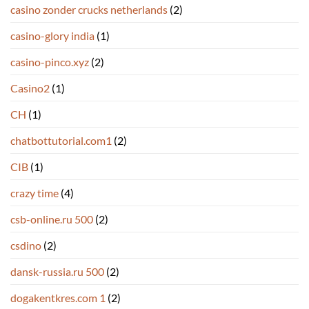
casino zonder crucks netherlands
(2)
casino-glory india
(1)
casino-pinco.xyz
(2)
Casino2
(1)
CH
(1)
chatbottutorial.com1
(2)
CIB
(1)
crazy time
(4)
csb-online.ru 500
(2)
csdino
(2)
dansk-russia.ru 500
(2)
dogakentkres.com 1
(2)