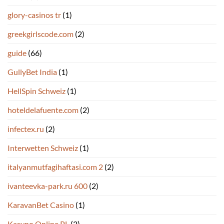
glory-casinos tr
(1)
greekgirlscode.com
(2)
guide
(66)
GullyBet India
(1)
HellSpin Schweiz
(1)
hoteldelafuente.com
(2)
infectex.ru
(2)
Interwetten Schweiz
(1)
italyanmutfagihaftasi.com 2
(2)
ivanteevka-park.ru 600
(2)
KaravanBet Casino
(1)
Kasyno Online PL
(2)