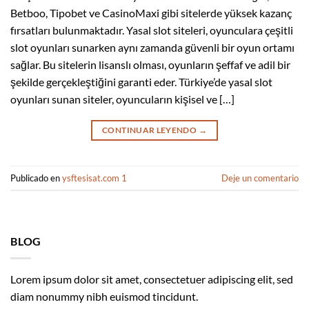
Betboo, Tipobet ve CasinoMaxi gibi sitelerde yüksek kazanç
fırsatları bulunmaktadır. Yasal slot siteleri, oyunculara çeşitli
slot oyunları sunarken aynı zamanda güvenli bir oyun ortamı
sağlar. Bu sitelerin lisanslı olması, oyunların şeffaf ve adil bir
şekilde gerçekleştiğini garanti eder. Türkiye’de yasal slot
oyunları sunan siteler, oyuncuların kişisel ve […]
CONTINUAR LEYENDO
→
Publicado en
ysftesisat.com 1
Deje un comentario
BLOG
Lorem ipsum dolor sit amet, consectetuer adipiscing elit, sed
diam nonummy nibh euismod tincidunt.