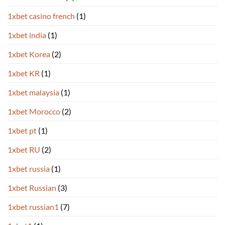
1xbet casino french
(1)
1xbet india
(1)
1xbet Korea
(2)
1xbet KR
(1)
1xbet malaysia
(1)
1xbet Morocco
(2)
1xbet pt
(1)
1xbet RU
(2)
1xbet russia
(1)
1xbet Russian
(3)
1xbet russian1
(7)