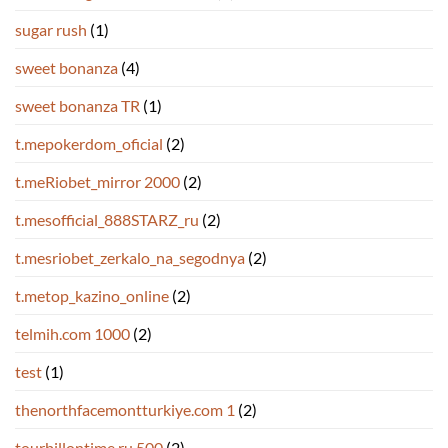
sugar rush
(1)
sweet bonanza
(4)
sweet bonanza TR
(1)
t.mepokerdom_oficial
(2)
t.meRiobet_mirror 2000
(2)
t.mesofficial_888STARZ_ru
(2)
t.mesriobet_zerkalo_na_segodnya
(2)
t.metop_kazino_online
(2)
telmih.com 1000
(2)
test
(1)
thenorthfacemontturkiye.com 1
(2)
tourbillontime.ru 500
(2)