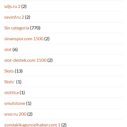
sdjs.ru 2
(2)
sevinf.ru 2
(2)
Sin categoría
(770)
sinanspor.com 1500
(2)
slot
(6)
slot-destek.com 1500
(2)
Slots
(13)
Slots`
(1)
slottica
(1)
smutstone
(1)
snor.ru 200
(2)
sondakikaguncelhaber.com 1
(2)