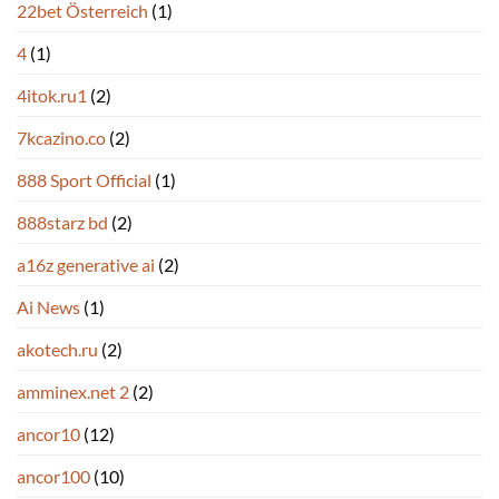
22bet Österreich
(1)
4
(1)
4itok.ru1
(2)
7kcazino.co
(2)
888 Sport Official
(1)
888starz bd
(2)
a16z generative ai
(2)
Ai News
(1)
akotech.ru
(2)
amminex.net 2
(2)
ancor10
(12)
ancor100
(10)