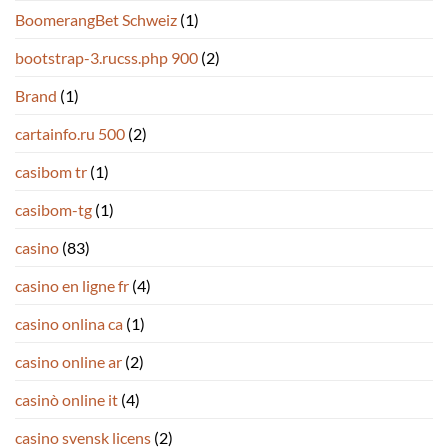
BoomerangBet Schweiz
(1)
bootstrap-3.rucss.php 900
(2)
Brand
(1)
cartainfo.ru 500
(2)
casibom tr
(1)
casibom-tg
(1)
casino
(83)
casino en ligne fr
(4)
casino onlina ca
(1)
casino online ar
(2)
casinò online it
(4)
casino svensk licens
(2)