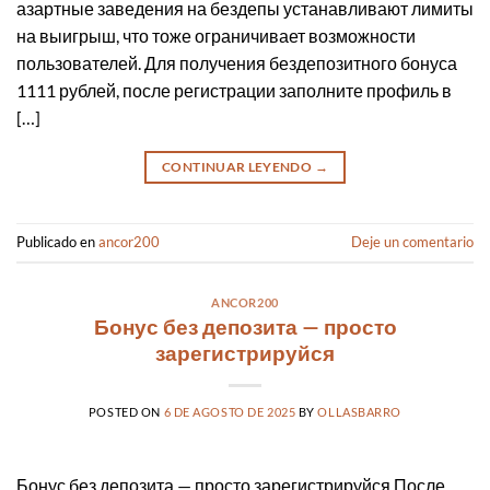
азартные заведения на бездепы устанавливают лимиты
на выигрыш, что тоже ограничивает возможности
пользователей. Для получения бездепозитного бонуса
1111 рублей, после регистрации заполните профиль в
[…]
CONTINUAR LEYENDO
→
Publicado en
ancor200
Deje un comentario
ANCOR200
Бонус без депозита — просто
зарегистрируйся
POSTED ON
6 DE AGOSTO DE 2025
BY
OLLASBARRO
Бонус без депозита — просто зарегистрируйся После