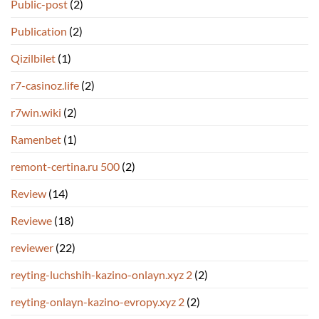
Public-post
(2)
Publication
(2)
Qizilbilet
(1)
r7-casinoz.life
(2)
r7win.wiki
(2)
Ramenbet
(1)
remont-certina.ru 500
(2)
Review
(14)
Reviewe
(18)
reviewer
(22)
reyting-luchshih-kazino-onlayn.xyz 2
(2)
reyting-onlayn-kazino-evropy.xyz 2
(2)