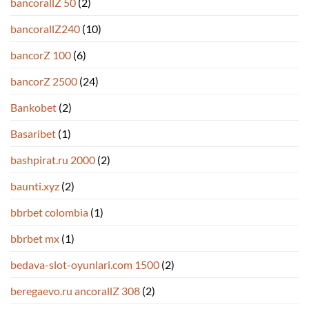
bancorallZ 50
(2)
bancorallZ240
(10)
bancorZ 100
(6)
bancorZ 2500
(24)
Bankobet
(2)
Basaribet
(1)
bashpirat.ru 2000
(2)
baunti.xyz
(2)
bbrbet colombia
(1)
bbrbet mx
(1)
bedava-slot-oyunlari.com 1500
(2)
beregaevo.ru ancorallZ 308
(2)