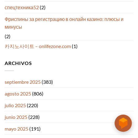
спецтехника52
(2)
Фриспины за регистрацию в онлайн казино: плюсы и
минусы
(2)
카지노사이트 – onlifezone.com
(1)
ARCHIVOS
septiembre 2025
(383)
agosto 2025
(806)
julio 2025
(220)
junio 2025
(228)
mayo 2025
(191)