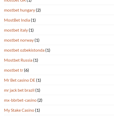
mostbet hungary
(2)
MostBet India
(1)
mostbet italy
(1)
mostbet norway
(1)
mostbet ozbekistonda
(1)
Mostbet Russia
(1)
mostbet tr
(6)
Mr Bet casino DE
(1)
mr jack bet brazil
(1)
mx-bbrbet-casino
(2)
My Stake Casino
(1)