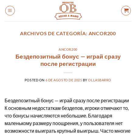
Saltar
al
contenido
ARCHIVOS DE CATEGORÍA:
ANCOR200
ANCOR200
Бездепозитный бонус — играй сразу
после регистрации
POSTED ON
6 DE AGOSTO DE 2025
BY
OLLASBARRO
Бездепозитный бонус — играй сразу после регистрации
К основным недостаткам бездепов, игроки отмечают то,
что бонусы начисляются небольшие. Благодаря
маленькому размеру поощрения, у пользователя нет
возможности выиграть крупный выигрыш. Часто многие