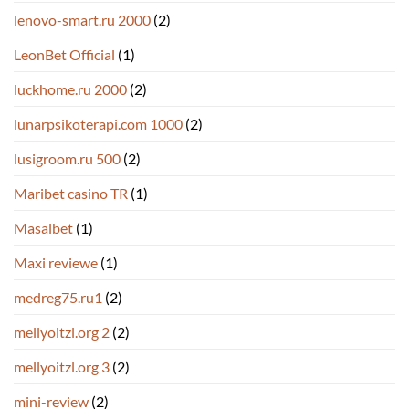
lenovo-smart.ru 2000
(2)
LeonBet Official
(1)
luckhome.ru 2000
(2)
lunarpsikoterapi.com 1000
(2)
lusigroom.ru 500
(2)
Maribet casino TR
(1)
Masalbet
(1)
Maxi reviewe
(1)
medreg75.ru1
(2)
mellyoitzl.org 2
(2)
mellyoitzl.org 3
(2)
mini-review
(2)