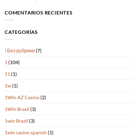
COMENTARIOS RECIENTES
CATEGORÍAS
! Без рубрики
(7)
1
(104)
11
(1)
1w
(1)
1Win AZ Casino
(2)
1Win Brasil
(3)
1win Brazil
(3)
1win casino spanish
(1)