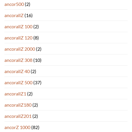
ancor500
(2)
ancorallZ
(16)
ancorallZ 100
(2)
ancorallZ 120
(8)
ancorallZ 2000
(2)
ancorallZ 308
(10)
ancorallZ 40
(2)
ancorallZ 500
(37)
ancorallZ1
(2)
ancorallZ180
(2)
ancorallZ201
(2)
ancorZ 1000
(82)