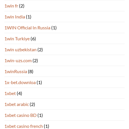
1win fr
(2)
1win India
(1)
1WIN Official In Russia
(1)
1win Turkiye
(6)
1win uzbekistan
(2)
1win-uzs.com
(2)
1winRussia
(8)
1x-bet.downloa
(1)
1xbet
(4)
1xbet arabic
(2)
1xbet casino BD
(1)
1xbet casino french
(1)