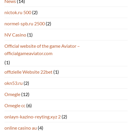
News
(14)
nictok.ru 500
(2)
normel-spb.ru 2500
(2)
NV Casino
(1)
Official website of the game Aviator –
officialgameaviator.com
(1)
offizielle Website 22bet
(1)
okn53.ru
(2)
Omegle
(12)
Omegle cc
(6)
onlayn-kazino-reyting.xyz 2
(2)
online casino au
(4)