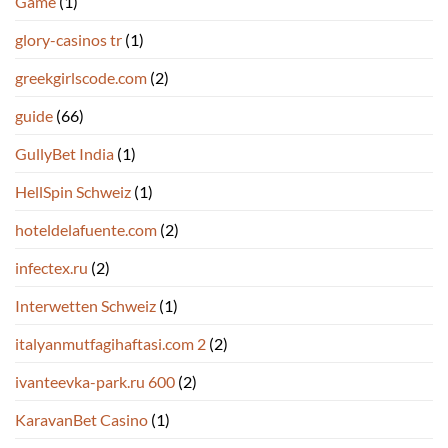
Game
(1)
glory-casinos tr
(1)
greekgirlscode.com
(2)
guide
(66)
GullyBet India
(1)
HellSpin Schweiz
(1)
hoteldelafuente.com
(2)
infectex.ru
(2)
Interwetten Schweiz
(1)
italyanmutfagihaftasi.com 2
(2)
ivanteevka-park.ru 600
(2)
KaravanBet Casino
(1)