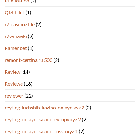
Publication
(2)
Qizilbilet
(1)
r7-casinoz.life
(2)
r7win.wiki
(2)
Ramenbet
(1)
remont-certina.ru 500
(2)
Review
(14)
Reviewe
(18)
reviewer
(22)
reyting-luchshih-kazino-onlayn.xyz 2
(2)
reyting-onlayn-kazino-evropy.xyz 2
(2)
reyting-onlayn-kazino-rossii.xyz 1
(2)