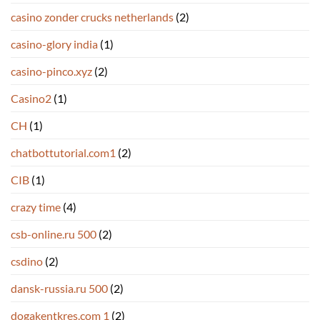
casino zonder crucks netherlands
(2)
casino-glory india
(1)
casino-pinco.xyz
(2)
Casino2
(1)
CH
(1)
chatbottutorial.com1
(2)
CIB
(1)
crazy time
(4)
csb-online.ru 500
(2)
csdino
(2)
dansk-russia.ru 500
(2)
dogakentkres.com 1
(2)