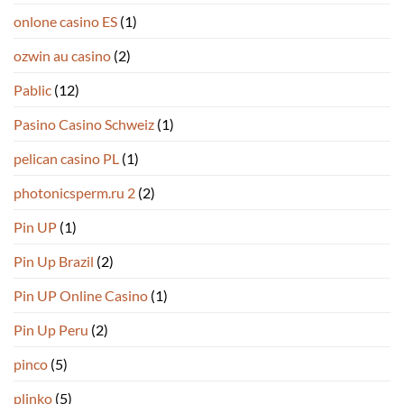
onlone casino ES
(1)
ozwin au casino
(2)
Pablic
(12)
Pasino Casino Schweiz
(1)
pelican casino PL
(1)
photonicsperm.ru 2
(2)
Pin UP
(1)
Pin Up Brazil
(2)
Pin UP Online Casino
(1)
Pin Up Peru
(2)
pinco
(5)
plinko
(5)