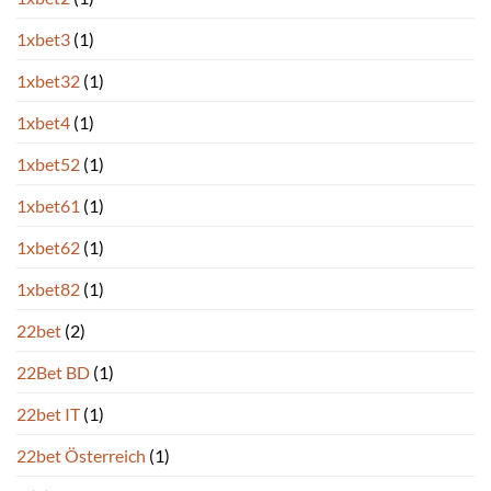
1xbet3
(1)
1xbet32
(1)
1xbet4
(1)
1xbet52
(1)
1xbet61
(1)
1xbet62
(1)
1xbet82
(1)
22bet
(2)
22Bet BD
(1)
22bet IT
(1)
22bet Österreich
(1)