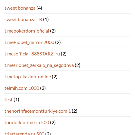
sweet bonanza
(4)
sweet bonanza TR
(1)
t.mepokerdom_oficial
(2)
t.meRiobet_mirror 2000
(2)
t.mesofficial_888STARZ_ru
(2)
t.mesriobet_zerkalo_na_segodnya
(2)
t.metop_kazino_online
(2)
telmih.com 1000
(2)
test
(1)
thenorthfacemontturkiye.com 1
(2)
tourbillontime.ru 500
(2)
triartarenda.ru 500
(2)