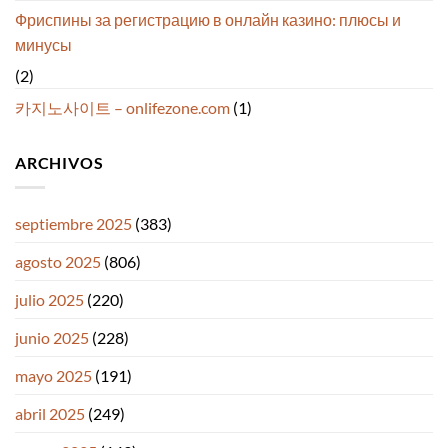
Фриспины за регистрацию в онлайн казино: плюсы и
минусы
(2)
카지노사이트 – onlifezone.com
(1)
ARCHIVOS
septiembre 2025
(383)
agosto 2025
(806)
julio 2025
(220)
junio 2025
(228)
mayo 2025
(191)
abril 2025
(249)