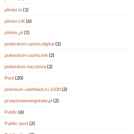
plinko in
(1)
plinko UK
(6)
plinko_pl
(1)
pokerdom-casino.digital
(2)
pokerdom-cazino.ink
(2)
pokerdom-kaz.store
(2)
Post
(20)
premium-cashback.ru 2500
(2)
przepisnaenergetyke.pl
(2)
Public
(6)
Public-post
(2)