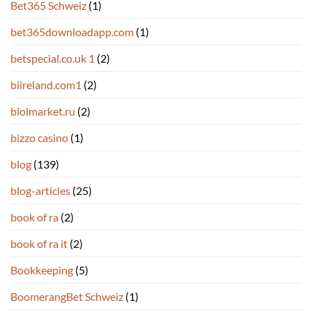
Bet365 Schweiz
(1)
bet365downloadapp.com
(1)
betspecial.co.uk 1
(2)
biireland.com1
(2)
biolmarket.ru
(2)
bizzo casino
(1)
blog
(139)
blog-articles
(25)
book of ra
(2)
book of ra it
(2)
Bookkeeping
(5)
BoomerangBet Schweiz
(1)