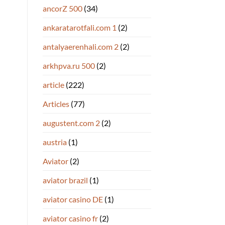
ancorZ 500
(34)
ankaratarotfali.com 1
(2)
antalyaerenhali.com 2
(2)
arkhpva.ru 500
(2)
article
(222)
Articles
(77)
augustent.com 2
(2)
austria
(1)
Aviator
(2)
aviator brazil
(1)
aviator casino DE
(1)
aviator casino fr
(2)