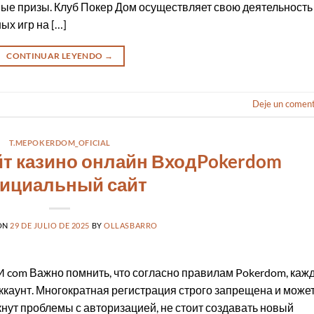
ые призы. Клуб Покер Дом осуществляет свою деятельность
х игр на […]
CONTINUAR LEYENDO
→
Deje un coment
T.MEPOKERDOM_OFICIAL
т казино онлайн ВходPokerdom
ициальный сайт
ON
29 DE JULIO DE 2025
BY
OLLASBARRO
M com Важно помнить, что согласно правилам Pokerdom, каж
ккаунт. Многократная регистрация строго запрещена и може
икнут проблемы с авторизацией, не стоит создавать новый