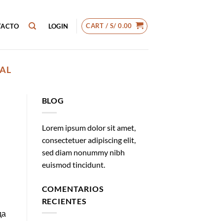
CART /
S/
0.00
TACTO
LOGIN
AL
BLOG
Lorem ipsum dolor sit amet,
consectetuer adipiscing elit,
sed diam nonummy nibh
euismod tincidunt.
COMENTARIOS
RECIENTES
да