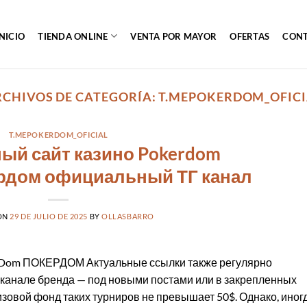
INICIO
TIENDA ONLINE
VENTA POR MAYOR
OFERTAS
CON
RCHIVOS DE CATEGORÍA:
T.MEPOKERDOM_OFICI
T.MEPOKERDOM_OFICIAL
й сайт казино Pokerdom
рдом официальный ТГ канал
ON
29 DE JULIO DE 2025
BY
OLLASBARRO
erDom ПОКЕРДОМ Актуальные ссылки также регулярно
канале бренда — под новыми постами или в закрепленных
зовой фонд таких турниров не превышает 50$. Однако, иног