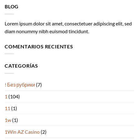
BLOG
Lorem ipsum dolor sit amet, consectetuer adipiscing elit, sed
diam nonummy nibh euismod tincidunt.
COMENTARIOS RECIENTES
CATEGORÍAS
! Без рубрики
(7)
1
(104)
11
(1)
1w
(1)
1Win AZ Casino
(2)