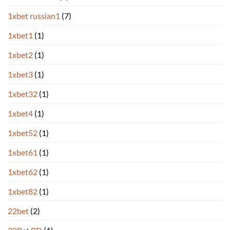
1xbet russian1
(7)
1xbet1
(1)
1xbet2
(1)
1xbet3
(1)
1xbet32
(1)
1xbet4
(1)
1xbet52
(1)
1xbet61
(1)
1xbet62
(1)
1xbet82
(1)
22bet
(2)