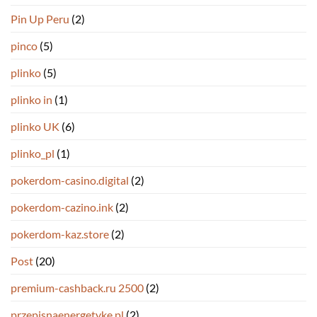
Pin Up Peru
(2)
pinco
(5)
plinko
(5)
plinko in
(1)
plinko UK
(6)
plinko_pl
(1)
pokerdom-casino.digital
(2)
pokerdom-cazino.ink
(2)
pokerdom-kaz.store
(2)
Post
(20)
premium-cashback.ru 2500
(2)
przepisnaenergetyke.pl
(2)