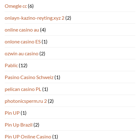
Omegle cc
(6)
onlayn-kazino-reyting.xyz 2
(2)
online casino au
(4)
onlone casino ES
(1)
ozwin au casino
(2)
Pablic
(12)
Pasino Casino Schweiz
(1)
pelican casino PL
(1)
photonicsperm.ru 2
(2)
Pin UP
(1)
Pin Up Brazil
(2)
Pin UP Online Casino
(1)