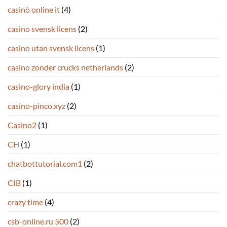
casinò online it
(4)
casino svensk licens
(2)
casino utan svensk licens
(1)
casino zonder crucks netherlands
(2)
casino-glory india
(1)
casino-pinco.xyz
(2)
Casino2
(1)
CH
(1)
chatbottutorial.com1
(2)
CIB
(1)
crazy time
(4)
csb-online.ru 500
(2)