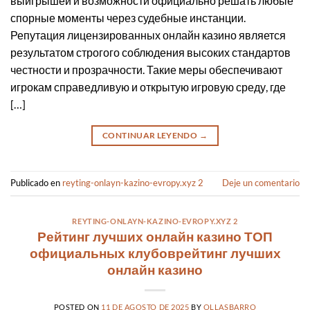
выигрышей и возможности официально решать любые
спорные моменты через судебные инстанции.
Репутация лицензированных онлайн казино является
результатом строгого соблюдения высоких стандартов
честности и прозрачности. Такие меры обеспечивают
игрокам справедливую и открытую игровую среду, где
[…]
CONTINUAR LEYENDO
→
Publicado en
reyting-onlayn-kazino-evropy.xyz 2
Deje un comentario
REYTING-ONLAYN-KAZINO-EVROPY.XYZ 2
Рейтинг лучших онлайн казино ТОП
официальных клубоврейтинг лучших
онлайн казино
POSTED ON
11 DE AGOSTO DE 2025
BY
OLLASBARRO