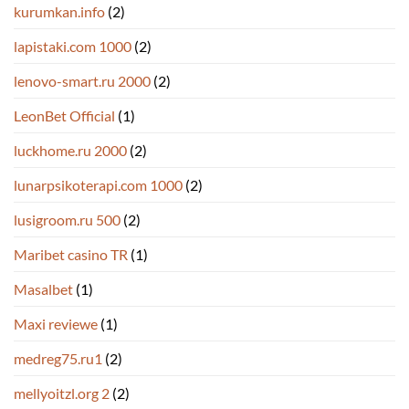
kurumkan.info
(2)
lapistaki.com 1000
(2)
lenovo-smart.ru 2000
(2)
LeonBet Official
(1)
luckhome.ru 2000
(2)
lunarpsikoterapi.com 1000
(2)
lusigroom.ru 500
(2)
Maribet casino TR
(1)
Masalbet
(1)
Maxi reviewe
(1)
medreg75.ru1
(2)
mellyoitzl.org 2
(2)