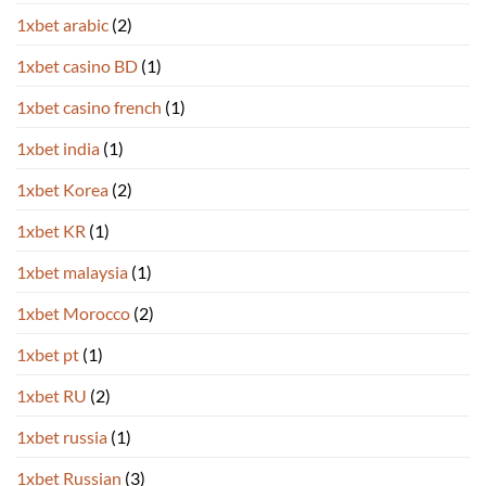
1xbet arabic
(2)
1xbet casino BD
(1)
1xbet casino french
(1)
1xbet india
(1)
1xbet Korea
(2)
1xbet KR
(1)
1xbet malaysia
(1)
1xbet Morocco
(2)
1xbet pt
(1)
1xbet RU
(2)
1xbet russia
(1)
1xbet Russian
(3)