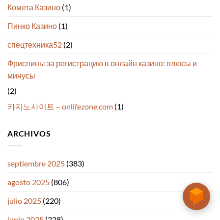
Комета Казино
(1)
Пинко Казино
(1)
спецтехника52
(2)
Фриспины за регистрацию в онлайн казино: плюсы и
минусы
(2)
카지노사이트 – onlifezone.com
(1)
ARCHIVOS
septiembre 2025
(383)
agosto 2025
(806)
julio 2025
(220)
junio 2025
(228)