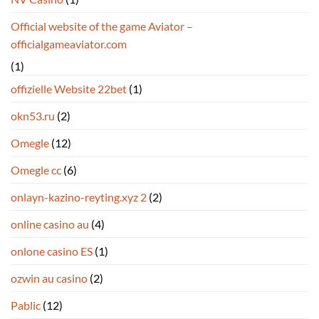
Official website of the game Aviator –
officialgameaviator.com
(1)
offizielle Website 22bet
(1)
okn53.ru
(2)
Omegle
(12)
Omegle cc
(6)
onlayn-kazino-reyting.xyz 2
(2)
online casino au
(4)
onlone casino ES
(1)
ozwin au casino
(2)
Pablic
(12)