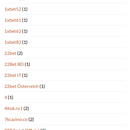
1xbet52
(1)
1xbet61
(1)
1xbet62
(1)
1xbet82
(1)
22bet
(2)
22Bet BD
(1)
22bet IT
(1)
22bet Österreich
(1)
4
(1)
4itok.ru1
(2)
7kcazino.co
(2)