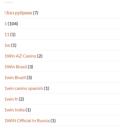
! Без рубрики
(7)
1
(104)
11
(1)
1w
(1)
1Win AZ Casino
(2)
1Win Brasil
(3)
1win Brazil
(3)
1win casino spanish
(1)
1win fr
(2)
1win India
(1)
1WIN Official In Russia
(1)