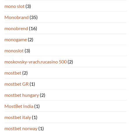
mono slot
(3)
Monobrand
(35)
monobrend
(16)
monogame
(2)
monoslot
(3)
moskovsky-vrach.rucasino 500
(2)
mostbet
(2)
mostbet GR
(1)
mostbet hungary
(2)
MostBet India
(1)
mostbet italy
(1)
mostbet norway
(1)