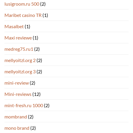
lusigroom.ru 500
(2)
Maribet casino TR
(1)
Masalbet
(1)
Maxi reviewe
(1)
medreg75.ru1
(2)
mellyoitzl.org 2
(2)
mellyoitzl.org 3
(2)
mini-review
(2)
Mini-reviews
(12)
mint-fresh.ru 1000
(2)
mombrand
(2)
mono brand
(2)