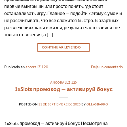
первые выигрыши или просто понять, где стоит
останавливать игру. Главное — подойти к этому с умом и
не рассчитывать, что всё сложится быстро. В азартных
развлечениях, как и в жизни, результат часто зависит не
только от везения, а […]
CONTINUAR LEYENDO
→
Publicado en
ancorallZ 120
Deje un comentario
ANCORALLZ 120
1xSlots промокод — активируй бонус
POSTED ON
11 DE SEPTIEMBRE DE 2025
BY
OLLASBARRO
1xSlots промокод — активируй бонус Несмотря на