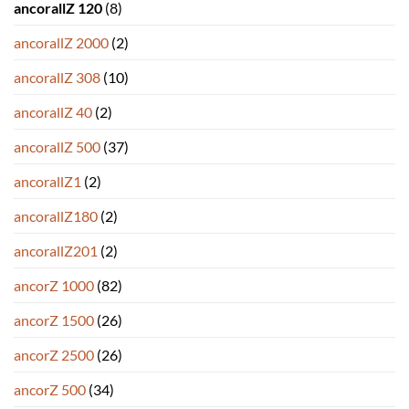
ancorallZ 120
(8)
ancorallZ 2000
(2)
ancorallZ 308
(10)
ancorallZ 40
(2)
ancorallZ 500
(37)
ancorallZ1
(2)
ancorallZ180
(2)
ancorallZ201
(2)
ancorZ 1000
(82)
ancorZ 1500
(26)
ancorZ 2500
(26)
ancorZ 500
(34)