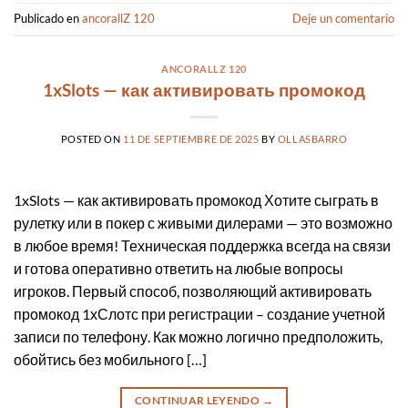
Publicado en
ancorallZ 120
Deje un comentario
ANCORALLZ 120
1xSlots — как активировать промокод
POSTED ON
11 DE SEPTIEMBRE DE 2025
BY
OLLASBARRO
1xSlots — как активировать промокод Хотите сыграть в
рулетку или в покер с живыми дилерами — это возможно
в любое время! Техническая поддержка всегда на связи
и готова оперативно ответить на любые вопросы
игроков. Первый способ, позволяющий активировать
промокод 1хСлотс при регистрации – создание учетной
записи по телефону. Как можно логично предположить,
обойтись без мобильного […]
CONTINUAR LEYENDO
→