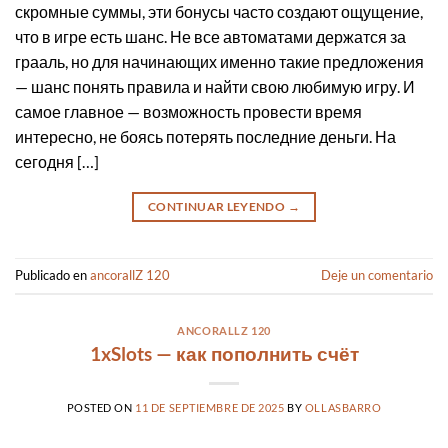
скромные суммы, эти бонусы часто создают ощущение,
что в игре есть шанс. Не все автоматами держатся за
грааль, но для начинающих именно такие предложения
— шанс понять правила и найти свою любимую игру. И
самое главное — возможность провести время
интересно, не боясь потерять последние деньги. На
сегодня […]
CONTINUAR LEYENDO
→
Publicado en
ancorallZ 120
Deje un comentario
ANCORALLZ 120
1xSlots — как пополнить счёт
POSTED ON
11 DE SEPTIEMBRE DE 2025
BY
OLLASBARRO