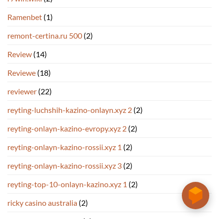
Ramenbet
(1)
remont-certina.ru 500
(2)
Review
(14)
Reviewe
(18)
reviewer
(22)
reyting-luchshih-kazino-onlayn.xyz 2
(2)
reyting-onlayn-kazino-evropy.xyz 2
(2)
reyting-onlayn-kazino-rossii.xyz 1
(2)
reyting-onlayn-kazino-rossii.xyz 3
(2)
reyting-top-10-onlayn-kazino.xyz 1
(2)
ricky casino australia
(2)