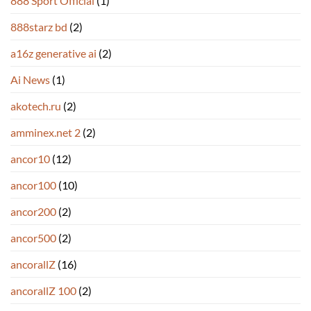
888 Sport Official
(1)
888starz bd
(2)
a16z generative ai
(2)
Ai News
(1)
akotech.ru
(2)
amminex.net 2
(2)
ancor10
(12)
ancor100
(10)
ancor200
(2)
ancor500
(2)
ancorallZ
(16)
ancorallZ 100
(2)