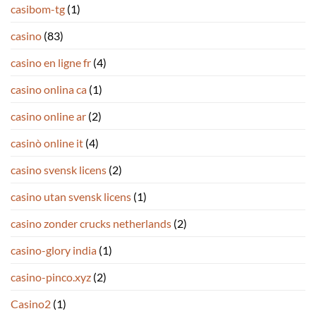
casibom-tg
(1)
casino
(83)
casino en ligne fr
(4)
casino onlina ca
(1)
casino online ar
(2)
casinò online it
(4)
casino svensk licens
(2)
casino utan svensk licens
(1)
casino zonder crucks netherlands
(2)
casino-glory india
(1)
casino-pinco.xyz
(2)
Casino2
(1)