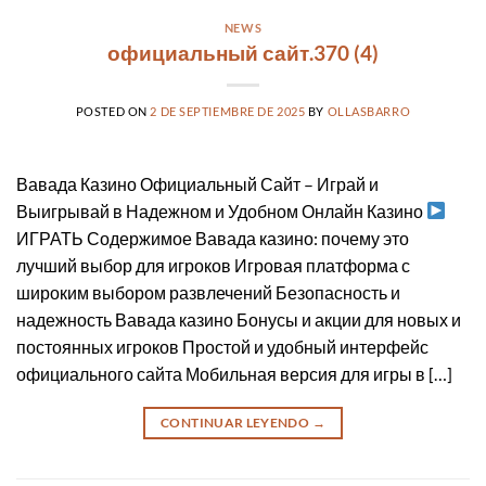
NEWS
официальный сайт.370 (4)
POSTED ON
2 DE SEPTIEMBRE DE 2025
BY
OLLASBARRO
Вавада Казино Официальный Сайт – Играй и
Выигрывай в Надежном и Удобном Онлайн Казино
ИГРАТЬ Содержимое Вавада казино: почему это
лучший выбор для игроков Игровая платформа с
широким выбором развлечений Безопасность и
надежность Вавада казино Бонусы и акции для новых и
постоянных игроков Простой и удобный интерфейс
официального сайта Мобильная версия для игры в […]
CONTINUAR LEYENDO
→