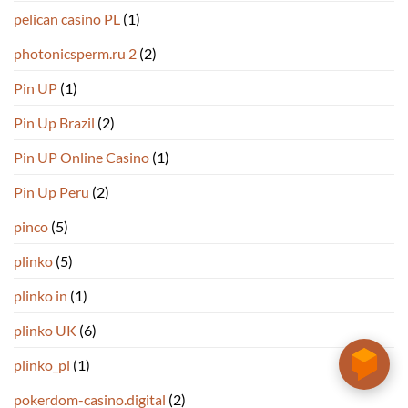
pelican casino PL
(1)
photonicsperm.ru 2
(2)
Pin UP
(1)
Pin Up Brazil
(2)
Pin UP Online Casino
(1)
Pin Up Peru
(2)
pinco
(5)
plinko
(5)
plinko in
(1)
plinko UK
(6)
plinko_pl
(1)
pokerdom-casino.digital
(2)