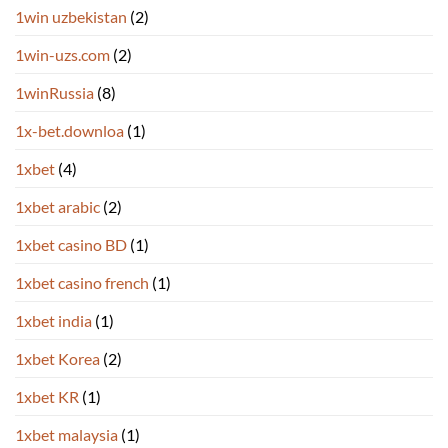
1win uzbekistan
(2)
1win-uzs.com
(2)
1winRussia
(8)
1x-bet.downloa
(1)
1xbet
(4)
1xbet arabic
(2)
1xbet casino BD
(1)
1xbet casino french
(1)
1xbet india
(1)
1xbet Korea
(2)
1xbet KR
(1)
1xbet malaysia
(1)