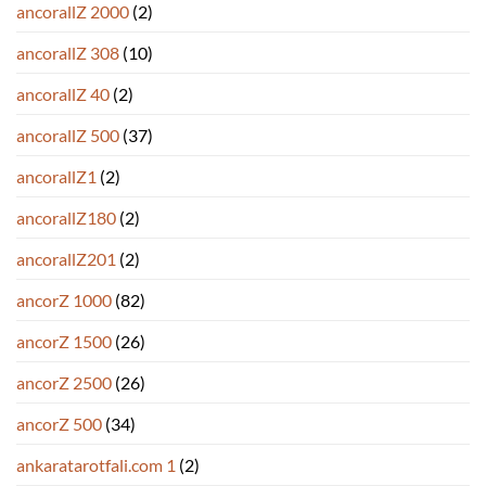
ancorallZ 2000
(2)
ancorallZ 308
(10)
ancorallZ 40
(2)
ancorallZ 500
(37)
ancorallZ1
(2)
ancorallZ180
(2)
ancorallZ201
(2)
ancorZ 1000
(82)
ancorZ 1500
(26)
ancorZ 2500
(26)
ancorZ 500
(34)
ankaratarotfali.com 1
(2)