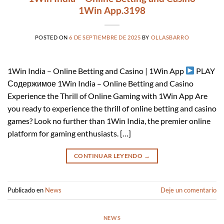
1Win App.3198
POSTED ON
6 DE SEPTIEMBRE DE 2025
BY
OLLASBARRO
1Win India – Online Betting and Casino | 1Win App
PLAY
Содержимое 1Win India – Online Betting and Casino
Experience the Thrill of Online Gaming with 1Win App Are
you ready to experience the thrill of online betting and casino
games? Look no further than 1Win India, the premier online
platform for gaming enthusiasts. […]
CONTINUAR LEYENDO
→
Publicado en
News
Deje un comentario
NEWS