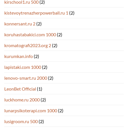
kirschool1.ru 500
(2)
kistevoytrenazherpowerball.ru 1
(2)
konnersant.ru 2
(2)
koruhastabakici.com 1000
(2)
kromatografi2023.org 2
(2)
kurumkan.info
(2)
lapistaki.com 1000
(2)
lenovo-smart.ru 2000
(2)
LeonBet Official
(1)
luckhome.ru 2000
(2)
lunarpsikoterapi.com 1000
(2)
lusigroom.ru 500
(2)