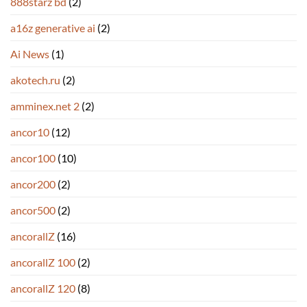
888starz bd
(2)
a16z generative ai
(2)
Ai News
(1)
akotech.ru
(2)
amminex.net 2
(2)
ancor10
(12)
ancor100
(10)
ancor200
(2)
ancor500
(2)
ancorallZ
(16)
ancorallZ 100
(2)
ancorallZ 120
(8)