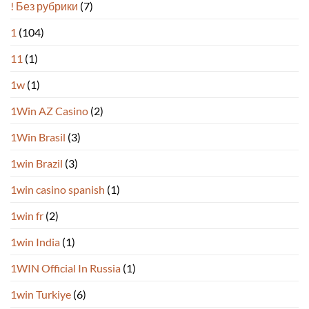
! Без рубрики
(7)
1
(104)
11
(1)
1w
(1)
1Win AZ Casino
(2)
1Win Brasil
(3)
1win Brazil
(3)
1win casino spanish
(1)
1win fr
(2)
1win India
(1)
1WIN Official In Russia
(1)
1win Turkiye
(6)