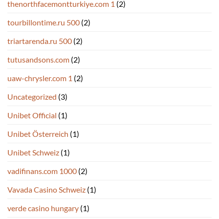
thenorthfacemontturkiye.com 1
(2)
tourbillontime.ru 500
(2)
triartarenda.ru 500
(2)
tutusandsons.com
(2)
uaw-chrysler.com 1
(2)
Uncategorized
(3)
Unibet Official
(1)
Unibet Österreich
(1)
Unibet Schweiz
(1)
vadifinans.com 1000
(2)
Vavada Casino Schweiz
(1)
verde casino hungary
(1)