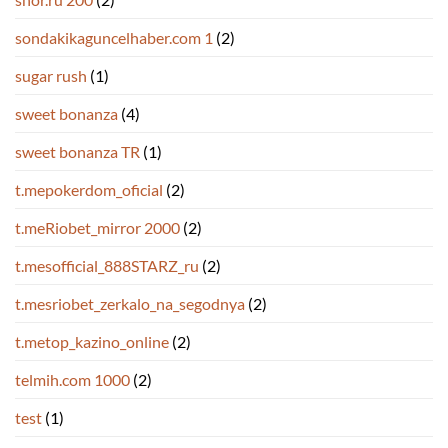
sondakikaguncelhaber.com 1
(2)
sugar rush
(1)
sweet bonanza
(4)
sweet bonanza TR
(1)
t.mepokerdom_oficial
(2)
t.meRiobet_mirror 2000
(2)
t.mesofficial_888STARZ_ru
(2)
t.mesriobet_zerkalo_na_segodnya
(2)
t.metop_kazino_online
(2)
telmih.com 1000
(2)
test
(1)