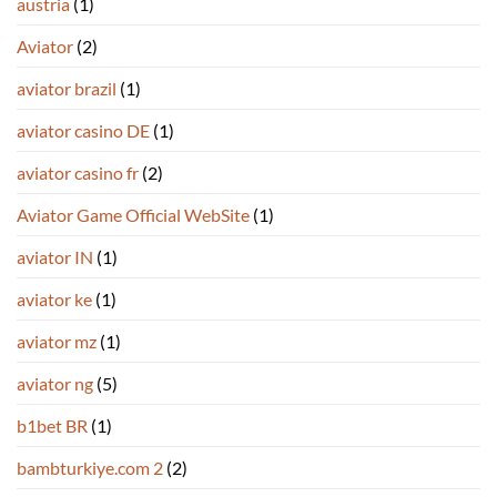
austria
(1)
Aviator
(2)
aviator brazil
(1)
aviator casino DE
(1)
aviator casino fr
(2)
Aviator Game Official WebSite
(1)
aviator IN
(1)
aviator ke
(1)
aviator mz
(1)
aviator ng
(5)
b1bet BR
(1)
bambturkiye.com 2
(2)