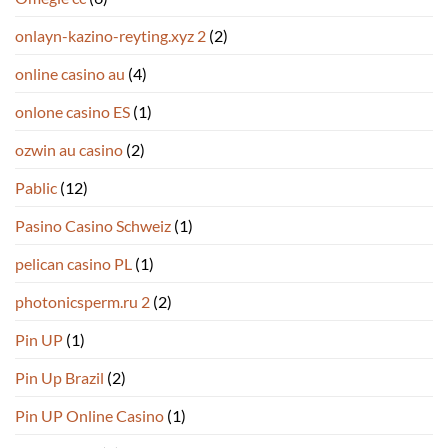
onlayn-kazino-reyting.xyz 2
(2)
online casino au
(4)
onlone casino ES
(1)
ozwin au casino
(2)
Pablic
(12)
Pasino Casino Schweiz
(1)
pelican casino PL
(1)
photonicsperm.ru 2
(2)
Pin UP
(1)
Pin Up Brazil
(2)
Pin UP Online Casino
(1)