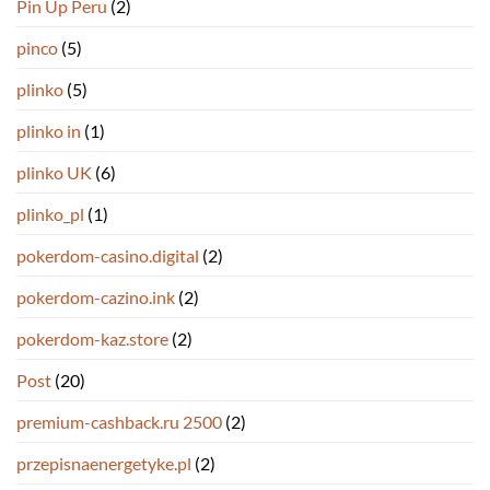
Pin Up Peru
(2)
pinco
(5)
plinko
(5)
plinko in
(1)
plinko UK
(6)
plinko_pl
(1)
pokerdom-casino.digital
(2)
pokerdom-cazino.ink
(2)
pokerdom-kaz.store
(2)
Post
(20)
premium-cashback.ru 2500
(2)
przepisnaenergetyke.pl
(2)