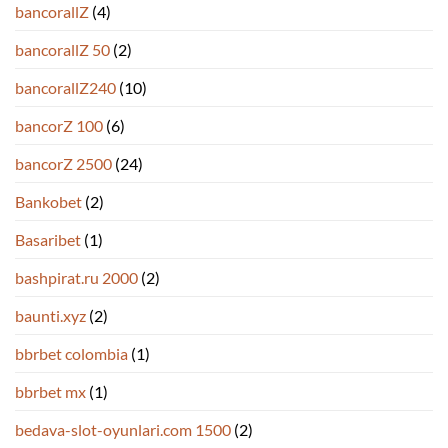
bancorallZ
(4)
bancorallZ 50
(2)
bancorallZ240
(10)
bancorZ 100
(6)
bancorZ 2500
(24)
Bankobet
(2)
Basaribet
(1)
bashpirat.ru 2000
(2)
baunti.xyz
(2)
bbrbet colombia
(1)
bbrbet mx
(1)
bedava-slot-oyunlari.com 1500
(2)