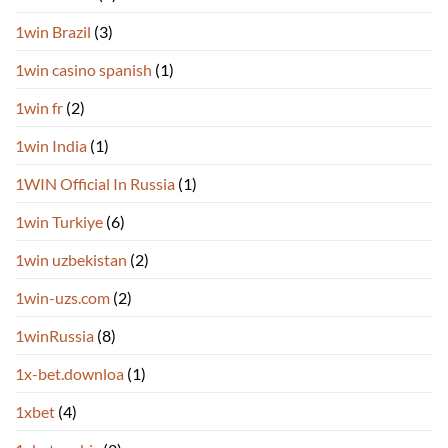
1win Brazil
(3)
1win casino spanish
(1)
1win fr
(2)
1win India
(1)
1WIN Official In Russia
(1)
1win Turkiye
(6)
1win uzbekistan
(2)
1win-uzs.com
(2)
1winRussia
(8)
1x-bet.downloa
(1)
1xbet
(4)