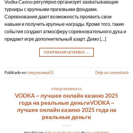
Vodka Casino регулярно организует захватывающие
турниры с крупными призовыми фондами.
Соревнования дают возможность проявить свои
навыки и получить крупные награды. Кроме того, такие
события создают атмосферу соревновательного духа и
придают игре дополнительный азарт. Демо […]
CONTINUAR LEYENDO
→
Publicado en
спецтехника52
Deje un comentario
СПЕЦТЕХНИКА52
VODKA ~ лучшее онлайн казино 2025
года на реальные деньгиVODKA ~
лучшее онлайн казино 2025 года на
реальные деньги
POSTED ON
8 DE AGOSTO DE 2025
BY
OLLASBARRO