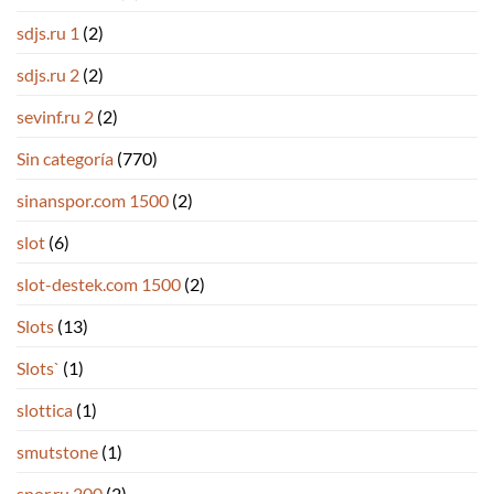
sdjs.ru 1
(2)
sdjs.ru 2
(2)
sevinf.ru 2
(2)
Sin categoría
(770)
sinanspor.com 1500
(2)
slot
(6)
slot-destek.com 1500
(2)
Slots
(13)
Slots`
(1)
slottica
(1)
smutstone
(1)
snor.ru 200
(2)