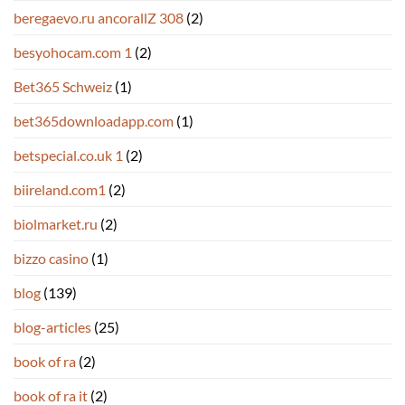
beregaevo.ru ancorallZ 308
(2)
besyohocam.com 1
(2)
Bet365 Schweiz
(1)
bet365downloadapp.com
(1)
betspecial.co.uk 1
(2)
biireland.com1
(2)
biolmarket.ru
(2)
bizzo casino
(1)
blog
(139)
blog-articles
(25)
book of ra
(2)
book of ra it
(2)