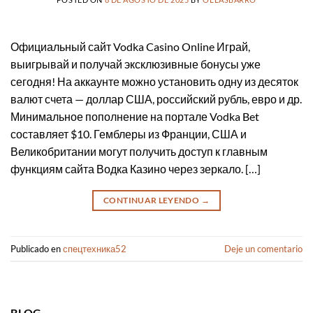
Официальный сайт Vodka Casino Online Играй,
выигрывай и получай эксклюзивные бонусы уже
сегодня! На аккаунте можно установить одну из десяток
валют счета — доллар США, российский рубль, евро и др.
Минимальное пополнение на портале Vodka Bet
составляет $10. Гемблеры из Франции, США и
Великобритании могут получить доступ к главным
функциям сайта Водка Казино через зеркало. […]
CONTINUAR LEYENDO
→
Publicado en
спецтехника52
Deje un comentario
BLOG