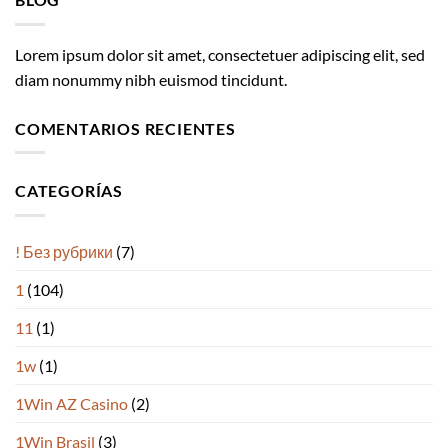
Lorem ipsum dolor sit amet, consectetuer adipiscing elit, sed
diam nonummy nibh euismod tincidunt.
COMENTARIOS RECIENTES
CATEGORÍAS
! Без рубрики
(7)
1
(104)
11
(1)
1w
(1)
1Win AZ Casino
(2)
1Win Brasil
(3)