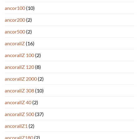
ancor100
(10)
ancor200
(2)
ancor500
(2)
ancorallZ
(16)
ancorallZ 100
(2)
ancorallZ 120
(8)
ancorallZ 2000
(2)
ancorallZ 308
(10)
ancorallZ 40
(2)
ancorallZ 500
(37)
ancorallZ1
(2)
ancorallZ180
(2)