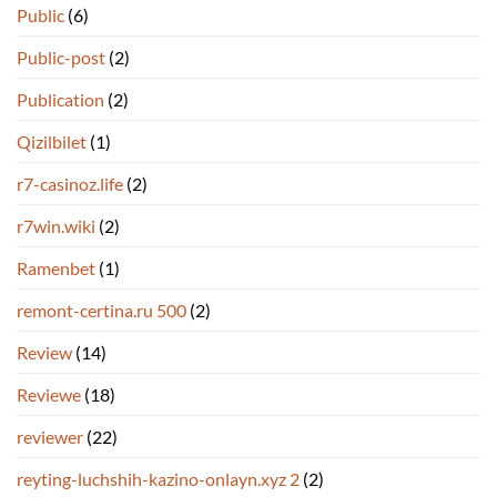
Public
(6)
Public-post
(2)
Publication
(2)
Qizilbilet
(1)
r7-casinoz.life
(2)
r7win.wiki
(2)
Ramenbet
(1)
remont-certina.ru 500
(2)
Review
(14)
Reviewe
(18)
reviewer
(22)
reyting-luchshih-kazino-onlayn.xyz 2
(2)