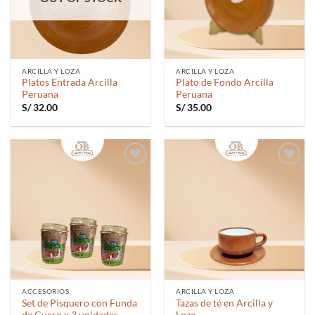
ARCILLA Y LOZA
ARCILLA Y LOZA
Platos Entrada Arcilla
Plato de Fondo Arcilla
Peruana
Peruana
S/
32.00
S/
35.00
Añadir
Añadir
a la
a la
lista de
lista de
deseos
deseos
ACCESORIOS
ARCILLA Y LOZA
Set de Pisquero con Funda
Tazas de té en Arcilla y
de Cuero x 3 unidades
Loza