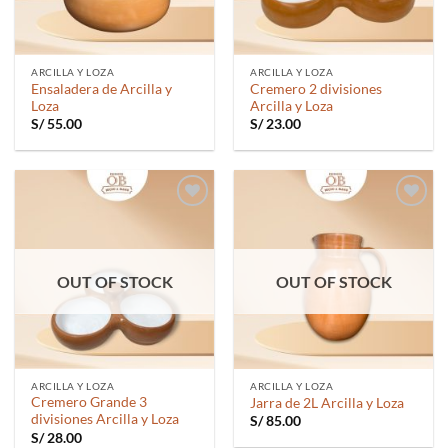
ARCILLA Y LOZA
ARCILLA Y LOZA
Ensaladera de Arcilla y
Cremero 2 divisiones
Loza
Arcilla y Loza
S/
55.00
S/
23.00
Añadir
Añadir
a la
a la
lista de
lista de
deseos
deseos
OUT OF STOCK
OUT OF STOCK
ARCILLA Y LOZA
ARCILLA Y LOZA
Cremero Grande 3
Jarra de 2L Arcilla y Loza
divisiones Arcilla y Loza
S/
85.00
S/
28.00