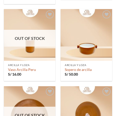
Añadir
Añadir
a la
a la
lista de
lista de
deseos
deseos
OUT OF STOCK
ARCILLA Y LOZA
ARCILLA Y LOZA
Vaso Arcilla Peru
Sopero de arcilla
S/
16.00
S/
50.00
Añadir
Añadir
a la
a la
lista de
lista de
deseos
deseos
OUT OF STOCK