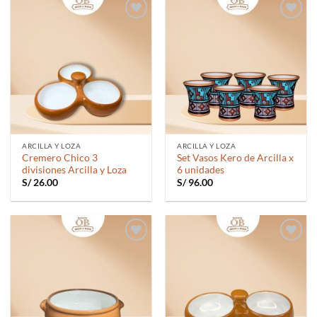
Añadir
Añadir
a la
a la
lista de
lista de
deseos
deseos
ARCILLA Y LOZA
ARCILLA Y LOZA
Cremero Chico 3
Set Vasos Kero de Arcilla x
divisiones Arcilla y Loza
6 unidades
S/
26.00
S/
96.00
Añadir
Añadir
a la
a la
lista de
lista de
deseos
deseos