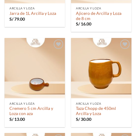
ARCILLA Y LOZA
ARCILLA Y LOZA
Ajicero de Arcilla y Loza
Jarra de 1L Arcilla y Loza
de 8 cm
S/
79.00
S/
16.00
Añadir
Añadir
a la
a la
lista de
lista de
deseos
deseos
ARCILLA Y LOZA
ARCILLA Y LOZA
Cremero 5 cm Arcilla y
Taza Chopp de 450ml
Loza con aza
Arcilla y Loza
S/
13.00
S/
30.00