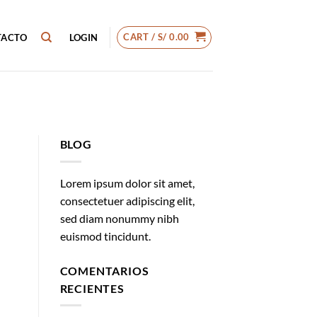
CART /
S/
0.00
TACTO
LOGIN
BLOG
Lorem ipsum dolor sit amet,
consectetuer adipiscing elit,
sed diam nonummy nibh
euismod tincidunt.
COMENTARIOS
RECIENTES