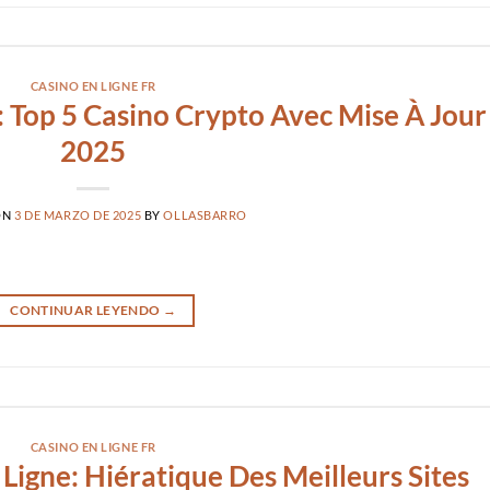
CASINO EN LIGNE FR
: Top 5 Casino Crypto Avec Mise À Jour
2025
ON
3 DE MARZO DE 2025
BY
OLLASBARRO
CONTINUAR LEYENDO
→
CASINO EN LIGNE FR
Ligne: Hiératique Des Meilleurs Sites