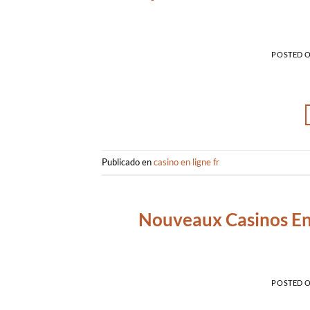
POSTED 
Publicado en
casino en ligne fr
Nouveaux Casinos En
POSTED 