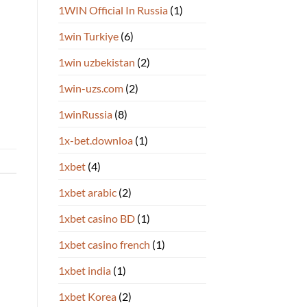
1WIN Official In Russia
(1)
1win Turkiye
(6)
1win uzbekistan
(2)
1win-uzs.com
(2)
1winRussia
(8)
1x-bet.downloa
(1)
1xbet
(4)
1xbet arabic
(2)
1xbet casino BD
(1)
1xbet casino french
(1)
1xbet india
(1)
1xbet Korea
(2)