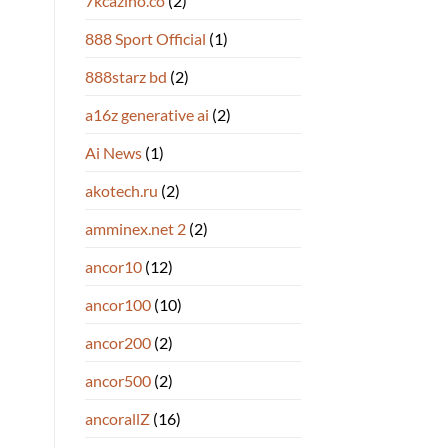
7kcazino.co
(2)
888 Sport Official
(1)
888starz bd
(2)
a16z generative ai
(2)
Ai News
(1)
akotech.ru
(2)
amminex.net 2
(2)
ancor10
(12)
ancor100
(10)
ancor200
(2)
ancor500
(2)
ancorallZ
(16)