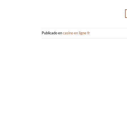
Publicado en
casino en ligne fr