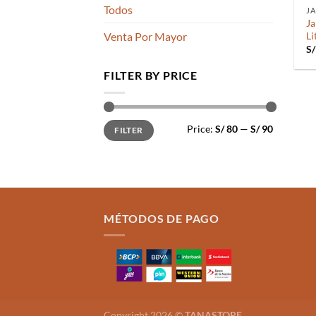
Todos
JA
Ja
Li
Venta Por Mayor
S/
FILTER BY PRICE
Min
Max
Price:
S/ 80
—
S/ 90
FILTER
price
price
MÉTODOS DE PAGO
Copyright 2026 ©
TANASTORE