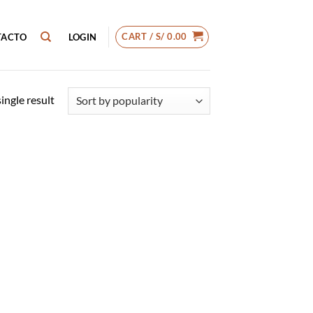
CART /
S/
0.00
TACTO
LOGIN
ingle result