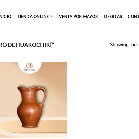
INICIO
TIENDA ONLINE
VENTA POR MAYOR
OFERTAS
CON
Showing the s
RO DE HUAROCHIRÍ”
Añadir
a la
lista de
deseos